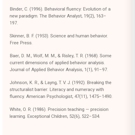
Binder, C. (1996). Behavioral fluency: Evolution of a
new paradigm.
The Behavior Analyst, 19
(2), 163–
197.
Skinner, B. F. (1953).
Science and human behavior.
Free Press.
Baer, D. M., Wolf, M. M., & Risley, T. R. (1968). Some
current dimensions of applied behavior analysis.
Journal of Applied Behavior Analysis, 1
(1), 91–97.
Johnson, K. R., & Layng, T. V. J. (1992). Breaking the
structuralist barrier: Literacy and numeracy with
fluency.
American Psychologist, 47
(11), 1475–1490.
White, O. R. (1986). Precision teaching — precision
learning.
Exceptional Children, 52
(6), 522–534.