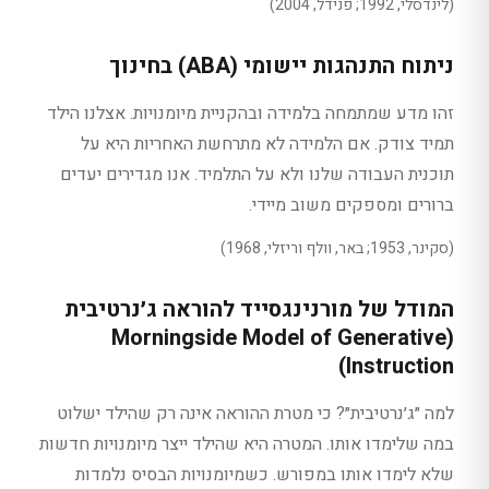
(לינדסלי, 1992; פנידל, 2004)
ניתוח התנהגות יישומי (ABA) בחינוך
זהו מדע שמתמחה בלמידה ובהקניית מיומנויות. אצלנו הילד
תמיד צודק. אם הלמידה לא מתרחשת האחריות היא על
תוכנית העבודה שלנו ולא על התלמיד. אנו מגדירים יעדים
ברורים ומספקים משוב מיידי.
(סקינר, 1953; באר, וולף וריזלי, 1968)
המודל של מורנינגסייד להוראה ג׳נרטיבית
(Morningside Model of Generative
Instruction)
למה ״ג׳נרטיבית״? כי מטרת ההוראה אינה רק שהילד ישלוט
במה שלימדו אותו. המטרה היא שהילד ייצר מיומנויות חדשות
שלא לימדו אותו במפורש. כשמיומנויות הבסיס נלמדות